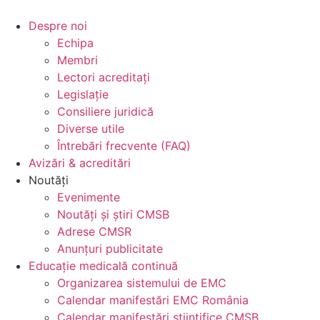
Skip
to
Despre noi
content
Echipa
Membri
Lectori acreditați
Legislație
Consiliere juridică
Diverse utile
Întrebări frecvente (FAQ)
Avizări & acreditări
Noutăți
Evenimente
Noutăți și știri CMSB
Adrese CMSR
Anunțuri publicitate
Educație medicală continuă
Organizarea sistemului de EMC
Calendar manifestări EMC România
Calendar manifestări științifice CMSB