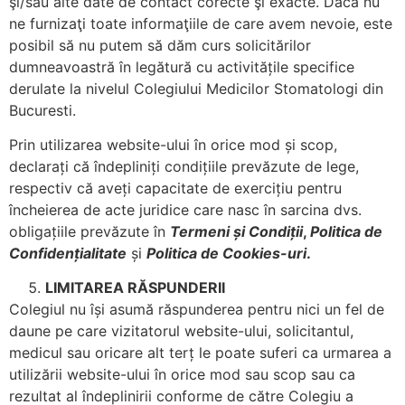
şi/sau alte date de contact corecte şi exacte. Dacă nu
ne furnizaţi toate informaţiile de care avem nevoie, este
posibil să nu putem să dăm curs solicitărilor
dumneavoastră în legătură cu activitățile specifice
derulate la nivelul Colegiului Medicilor Stomatologi din
Bucuresti.
Prin utilizarea website-ului în orice mod și scop,
declarați că îndepliniți condițiile prevăzute de lege,
respectiv că aveți capacitate de exercițiu pentru
încheierea de acte juridice care nasc în sarcina dvs.
obligațiile prevăzute în
Termeni și Condiții
,
Politica de
Confidențialitate
și
Politica de Cookies-uri
.
LIMITAREA RĂ
SPUNDERII
Colegiul nu își asumă răspunderea pentru nici un fel de
daune pe care vizitatorul website-ului, solicitantul,
medicul sau oricare alt terț le poate suferi ca urmarea a
utilizării website-ului în orice mod sau scop sau ca
rezultat al îndeplinirii conforme de către Colegiu a