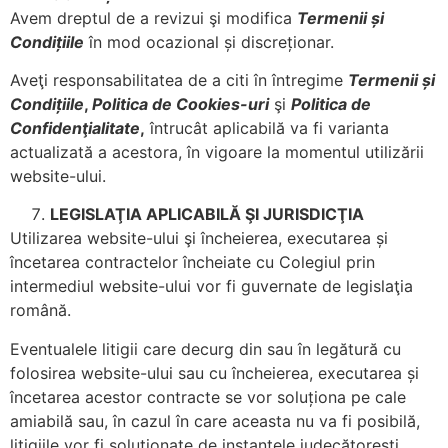
Avem dreptul de a revizui şi modifica
Termenii și
Condițiile
în mod ocazional și discreționar.
Aveţi responsabilitatea de a citi în întregime
Termenii ș
i
Condi
țiile
,
Politica de Cookies-uri
şi
Politica de
Confident
̧ialitate
,
întrucât aplicabilă va fi varianta
actualizată a acestora, în vigoare la momentul utilizării
website-ului.
LEGISLAT
IA APLICABILĂ
Ş
I JURISDICT
̧IA
Utilizarea website-ului şi încheierea, executarea și
încetarea contractelor încheiate cu Colegiul prin
intermediul website-ului vor fi guvernate de legislaţia
română.
Eventualele litigii care decurg din sau în legătură cu
folosirea website-ului sau cu încheierea, executarea și
încetarea acestor contracte se vor soluționa pe cale
amiabilă sau, în cazul în care aceasta nu va fi posibilă,
litigiile vor fi soluționate de instanțele judecătorești