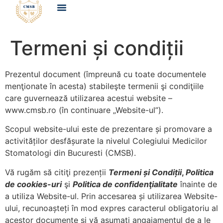
Termeni și condiții
Prezentul document (împreună cu toate documentele
menţionate în acesta) stabileşte termenii şi condiţiile
care guvernează utilizarea acestui website –
www.cmsb.ro (în continuare „Website-ul”).
Scopul website-ului este de prezentare și promovare a
activităților desfășurate la nivelul Colegiului Medicilor
Stomatologi din Bucuresti (CMSB).
Vă rugăm să citiţi prezenții
Termeni ș
i Condi
ții
,
Politica
de cookies-uri
şi
Politica de confident
̧ialitate
înainte de
a utiliza Website-ul. Prin accesarea și utilizarea Website-
ului, recunoașteți în mod expres caracterul obligatoriu al
acestor documente și vă asumați angajamentul de a le