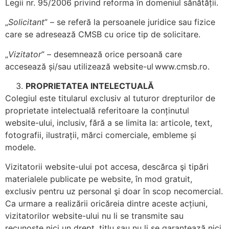
Legii nr. 95/2006 privind reforma în domeniul sănătății.
„
Solicitant
” – se referă la persoanele juridice sau fizice
care se adresează CMSB cu orice tip de solicitare.
„
Vizitator
” – desemnează orice persoană care
accesează și/sau utilizează website-ul www.cmsb.ro.
PROPRIETATEA INTELECTUALĂ
Colegiul este titularul exclusiv al tuturor drepturilor de
proprietate intelectuală referitoare la conținutul
website-ului, inclusiv, fără a se limita la: articole, text,
fotografii, ilustrații, mărci comerciale, embleme și
modele.
Vizitatorii website-ului pot accesa, descărca şi tipări
materialele publicate pe website, în mod gratuit,
exclusiv pentru uz personal şi doar în scop necomercial.
Ca urmare a realizării oricăreia dintre aceste acțiuni,
vizitatorilor website-ului nu li se transmite sau
recunoște nici un drept, titlu sau nu li se garantează nici