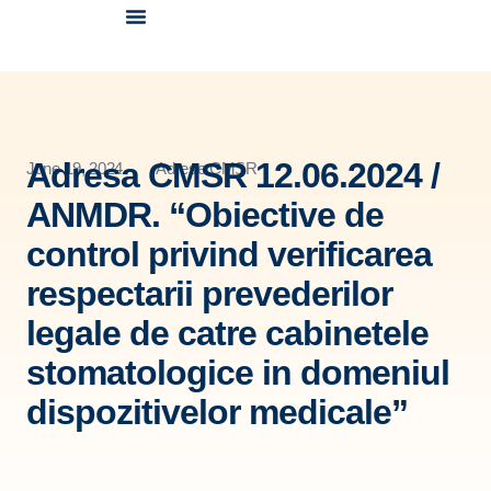
Despre noi
Avizări & acreditări
Educație medicală continuă
Adresa CMSR 12.06.2024 /
June 19, 2024
Adrese CMSR
ANMDR. “Obiective de
control privind verificarea
respectarii prevederilor
legale de catre cabinetele
stomatologice in domeniul
dispozitivelor medicale”