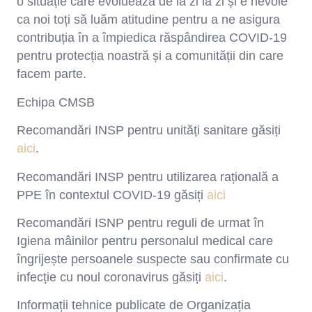
o situație care evoluează de la zi la zi și e nevoie
ca noi toți să luăm atitudine pentru a ne asigura
contribuția în a împiedica răspândirea COVID-19
pentru protecția noastră și a comunității din care
facem parte.
Echipa CMSB
Recomandări INSP pentru unități sanitare găsiți
aici
.
Recomandări INSP pentru utilizarea rațională a
PPE în contextul COVID-19 găsiți
aici
Recomandări ISNP pentru reguli de urmat în
Igiena mâinilor pentru personalul medical care
îngrijește persoanele suspecte sau confirmate cu
infecție cu noul coronavirus găsiți
aici
.
Informații tehnice publicate de Organizația