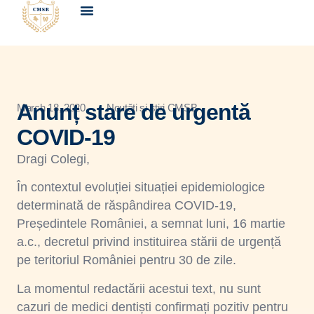
Despre noi
Avizări & acreditări
Educație medicală continuă
Anunț stare de urgentă
March 18, 2020
Noutăți și știri CMSB
COVID-19
Dragi Colegi,
În contextul evoluției situației epidemiologice
determinată de răspândirea COVID-19,
Președintele României, a semnat luni, 16 martie
a.c., decretul privind instituirea stării de urgență
pe teritoriul României pentru 30 de zile.
La momentul redactării acestui text, nu sunt
cazuri de medici dentiști confirmați pozitiv pentru