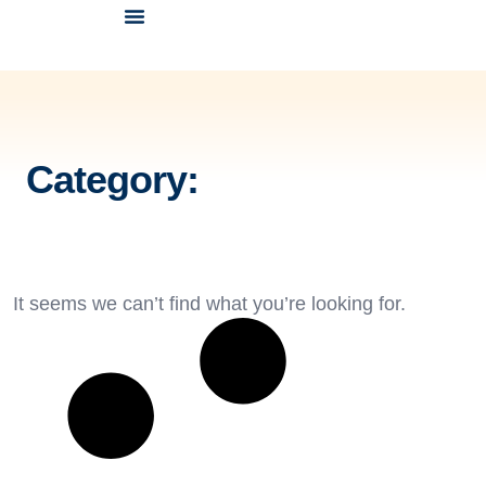
Despre noi
Avizări & acreditări
Educație medicală continuă
Category:
It seems we can’t find what you’re looking for.