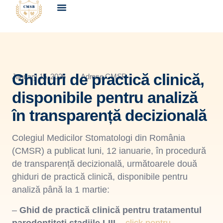
Despre noi
Avizări & acreditări
Educație medicală continuă
Ghiduri de practică clinică,
January 15, 2026
Adrese CMSR
disponibile pentru analiză
în transparență decizională
Colegiul Medicilor Stomatologi din România
(CMSR) a publicat luni, 12 ianuarie, în procedură
de transparență decizională, următoarele două
ghiduri de practică clinică, disponibile pentru
analiză până la 1 martie:
–
Ghid de practică clinică pentru tratamentul
parodontiteti stadiile I-III
–
click pentru