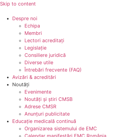
Skip to content
Despre noi
Echipa
Membri
Lectori acreditați
Legislație
Consiliere juridică
Diverse utile
Întrebări frecvente (FAQ)
Avizări & acreditări
Noutăți
Evenimente
Noutăți și știri CMSB
Adrese CMSR
Anunțuri publicitate
Educație medicală continuă
Organizarea sistemului de EMC
Calendar manifestări EMC România